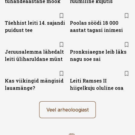
tuhandeaastane mõõk
ruumiline kujutis
Tšehhist leiti 14. sajandi
Poolas söödi 18 000
puidust tee
aastat tagasi inimesi
Jeruusalemma lähedalt
Pronksiaegne leib läks
leiti üliharuldane münt
nagu soe sai
Kas viikingid mängisid
Leiti Ramses II
lauamänge?
hiigelkuju oluline osa
Veel arheoloogiast