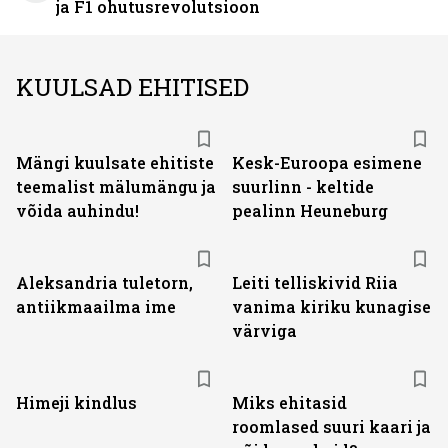
ja F1 ohutusrevolutsioon
KUULSAD EHITISED
Mängi kuulsate ehitiste
Kesk-Euroopa esimene
teemalist mälumängu ja
suurlinn - keltide
võida auhindu!
pealinn Heuneburg
Aleksandria tuletorn,
Leiti telliskivid Riia
antiikmaailma ime
vanima kiriku kunagise
värviga
Himeji kindlus
Miks ehitasid
roomlased suuri kaari ja