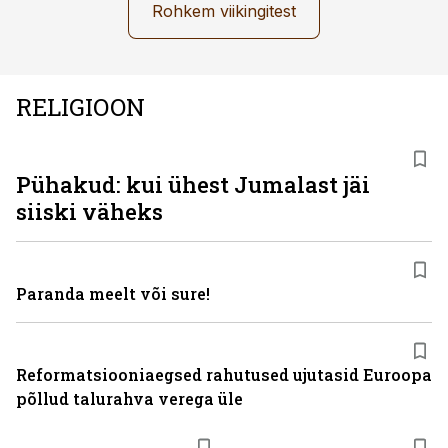
Rohkem viikingitest
RELIGIOON
Pühakud: kui ühest Jumalast jäi
siiski väheks
Paranda meelt või sure!
Reformatsiooniaegsed rahutused ujutasid Euroopa
põllud talurahva verega üle