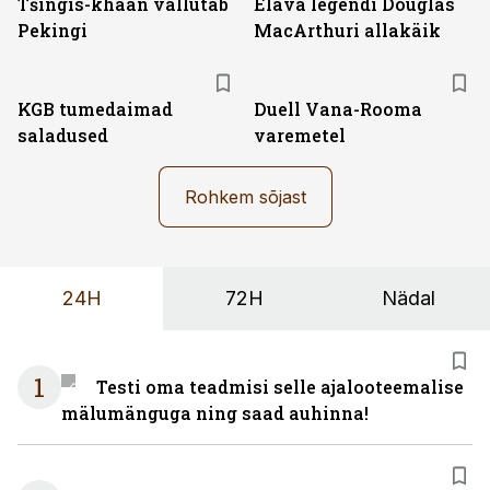
Tšingis-khaan vallutab
Elava legendi Douglas
Pekingi
MacArthuri allakäik
KGB tumedaimad
Duell Vana-Rooma
saladused
varemetel
Rohkem sõjast
24H
72H
Nädal
1
Testi oma teadmisi selle ajalooteemalise
mälumänguga ning saad auhinna!