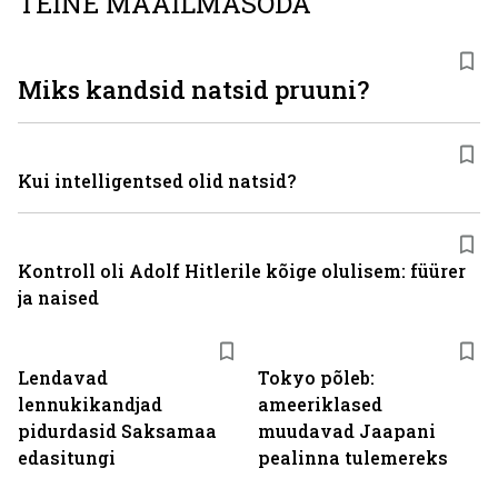
TEINE MAAILMASÕDA
Miks kandsid natsid pruuni?
Kui intelligentsed olid natsid?
Kontroll oli Adolf Hitlerile kõige olulisem: füürer
ja naised
Lendavad
Tokyo põleb:
lennukikandjad
ameeriklased
pidurdasid Saksamaa
muudavad Jaapani
edasitungi
pealinna tulemereks