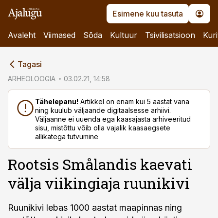
Esimene kuu tasuta
Avaleht
Viimased
Sõda
Kultuur
Tsivilisatsioon
Kuri
cebook
Tagasi
Twitter)
ARHEOLOOGIA
03.02.21, 14:58
kedIn
Tähelepanu!
Artikkel on enam kui 5 aastat vana
ning kuulub väljaande digitaalsesse arhiivi.
ail
Väljaanne ei uuenda ega kaasajasta arhiveeritud
sisu, mistõttu võib olla vajalik kaasaegsete
k
allikatega tutvumine
Rootsis Smålandis kaevati
välja viikingiaja ruunikivi
Ruunikivi lebas 1000 aastat maapinnas ning