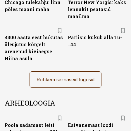
Chicago tulekahju: linn
Terror New Yorgis: kaks
põles maani maha
lennukit peatasid
maailma
4300 aasta eest hukutas
Pariisis kukub alla Tu-
üleujutus kõrgelt
144
arenenud kiviaegse
Hiina asula
Rohkem sarnaseid lugusid
ARHEOLOOGIA
Poola sadamast leiti
Esivanemast loodi