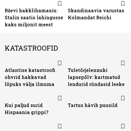
Rževi hakklihamasin:
Skandinaavia varustas
Stalin saatis lahingusse
Kolmandat Reichi
kaks miljonit meest
KATASTROOFID
Atlantise katastroofi
Tuletõrjelennuki
ohvrid hakkavad
lapsepõlv: kartmatud
lõpuks välja ilmuma
lendurid ründasid leeke
Kui paljud surid
Tartus hävib puusild
Hispaania grippi?