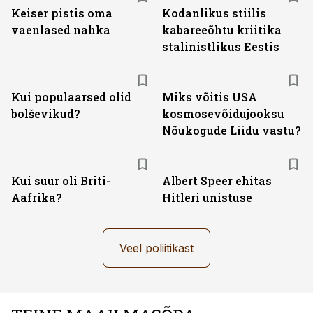
Keiser pistis oma
Kodanlikus stiilis
vaenlased nahka
kabareeõhtu kriitika
stalinistlikus Eestis
Kui populaarsed olid
Miks võitis USA
bolševikud?
kosmosevõidujooksu
Nõukogude Liidu vastu?
Kui suur oli Briti-
Albert Speer ehitas
Aafrika?
Hitleri unistuse
Veel poliitikast