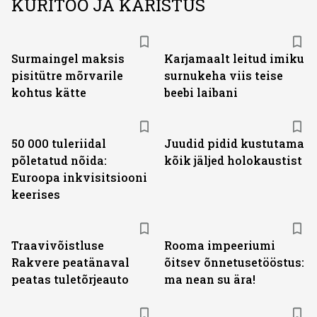
KURITÖÖ JA KARISTUS
Surmaingel maksis
Karjamaalt leitud imiku
pisitütre mõrvarile
surnukeha viis teise
kohtus kätte
beebi laibani
50 000 tuleriidal
Juudid pidid kustutama
põletatud nõida:
kõik jäljed holokaustist
Euroopa inkvisitsiooni
keerises
Traavivõistluse
Rooma impeeriumi
Rakvere peatänaval
õitsev õnnetusetööstus:
peatas tuletõrjeauto
ma nean su ära!