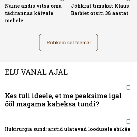
Naine andis vitsa oma
Jõhkrat timukat Klaus
tädirannas käivale
Barbiet otsiti 38 aastat
mehele
Rohkem sel teemal
ELU VANAL AJAL
Kes tuli ideele, et me peaksime igal
ööl magama kaheksa tundi?
Ilukirurgia sünd: arstid ulatavad loodusele abikäe