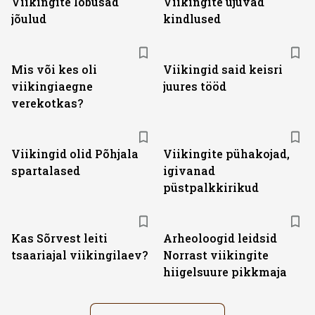
Viikingite lõbusad
Viikingite ujuvad
jõulud
kindlused
Mis või kes oli
Viikingid said keisri
viikingiaegne
juures tööd
verekotkas?
Viikingid olid Põhjala
Viikingite pühakojad,
spartalased
igivanad
püstpalkkirikud
Kas Sõrvest leiti
Arheoloogid leidsid
tsaariajal viikingilaev?
Norrast viikingite
hiigelsuure pikkmaja