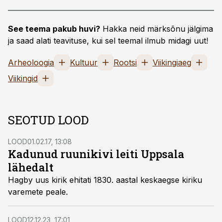
See teema pakub huvi?
Hakka neid märksõnu jälgima
ja saad alati teavituse, kui sel teemal ilmub midagi uut!
Arheoloogia
Kultuur
Rootsi
Viikingiaeg
Viikingid
SEOTUD LOOD
LOOD
01.02.17, 13:08
Kadunud ruunikivi leiti Uppsala
lähedalt
Hagby uus kirik ehitati 1830. aastal keskaegse kiriku
varemete peale.
LOOD
12.12.23, 17:01