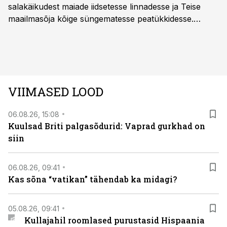
salakäikudest maiade iidsetesse linnadesse ja Teise
maailmasõja kõige süngematesse peatükkidesse.
Kuninglike dünastiate intriigid, värsked arheoloogilised
avastused ning seni nägemata kaadrid Kolmanda riigi
argielust avavad ajaloo tuntud sündmused täiesti uuest
vaatenurgast. Viasat History on saadaval kõikide Eesti
teleoperaatorite kaudu. Tutvu telekavaga:
VIIMASED LOOD
viasathistory.eu/ee
06.08.26, 15:08
Kuulsad Briti palgasõdurid: Vaprad gurkhad on
siin
06.08.26, 09:41
Kas sõna “vatikan” tähendab ka midagi?
05.08.26, 09:41
Kullajahil roomlased purustasid Hispaania