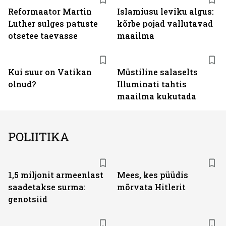
Reformaator Martin
Islamiusu leviku algus:
Luther sulges patuste
kõrbe pojad vallutavad
otsetee taevasse
maailma
Kui suur on Vatikan
Müstiline salaselts
olnud?
Illuminati tahtis
maailma kukutada
POLIITIKA
1,5 miljonit armeenlast
Mees, kes püüdis
saadetakse surma:
mõrvata Hitlerit
genotsiid