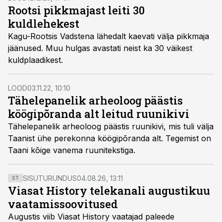
Rootsi pikkmajast leiti 30
kuldlehekest
Kagu-Rootsis Vadstena lähedalt kaevati välja pikkmaja
jäänused. Muu hulgas avastati neist ka 30 väikest
kuldplaadikest.
LOOD
03.11.22, 10:10
Tähelepanelik arheoloog päästis
köögipõranda alt leitud ruunikivi
Tähelepanelik arheoloog päästis ruunikivi, mis tuli välja
Taanist ühe perekonna köögipõranda alt. Tegemist on
Taani kõige vanema ruunitekstiga.
SISUTURUNDUS
04.08.26, 13:11
ST
Viasat History telekanali augustikuu
vaatamissoovitused
Augustis viib Viasat History vaatajad paleede