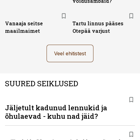
võidusambaid?
Vanaaja seitse
Tartu linnus pääses
maailmaimet
Otepää varjust
Veel ehitistest
SUURED SEIKLUSED
Jäljetult kadunud lennukid ja
õhulaevad - kuhu nad jäid?