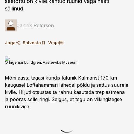
seetõttu on kivile kantud ruunid väga hästi
säilinud.
Jannik Petersen
Jaga
Salvesta
Vihja
© Ingemar Lundgren, Västerviks Museum
Mõni aasta tagasi kündis talunik Kalmarist 170 km
kaugusel Loftahammari lähedal põldu ja sattus suurele
kivile. Hiljuti otsustas ta rahnu kasutada trepiastmena
ja pööras selle ringi. Selgus, et tegu on viikingiaegse
ruunikiviga.