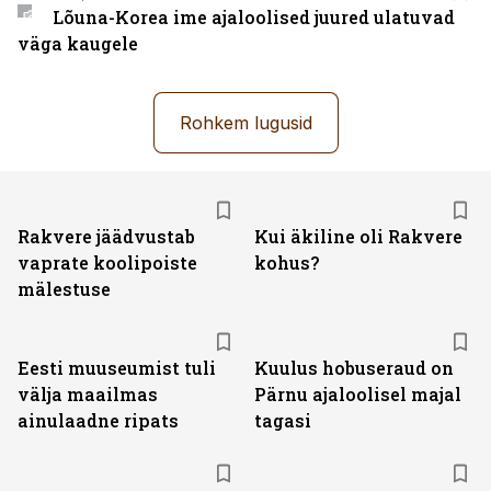
Lõuna-Korea ime ajaloolised juured ulatuvad
väga kaugele
Rohkem lugusid
Rakvere jäädvustab
Kui äkiline oli Rakvere
vaprate koolipoiste
kohus?
mälestuse
Eesti muuseumist tuli
Kuulus hobuseraud on
välja maailmas
Pärnu ajaloolisel majal
ainulaadne ripats
tagasi