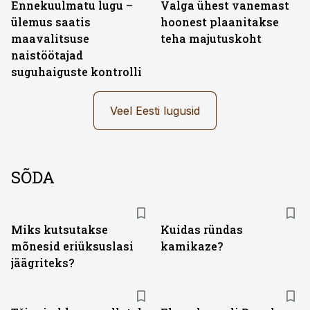
Ennekuulmatu lugu –
Valga ühest vanemast
ülemus saatis
hoonest plaanitakse
maavalitsuse
teha majutuskoht
naistöötajad
suguhaiguste kontrolli
Veel Eesti lugusid
SÕDA
Miks kutsutakse
Kuidas ründas
mõnesid eriüksuslasi
kamikaze?
jäägriteks?