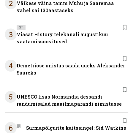
2
Väikese väina tamm Muhu ja Saaremaa
vahel sai 130aastaseks
ST
3
Viasat History telekanali augustikuu
vaatamissoovitused
4
Demetriose unistus saada uueks Aleksander
Suureks
5
UNESCO lisas Normandia dessandi
randumisalad maailmapärandi nimistusse
6
Surmapõlgurite kaitseingel: Sid Watkins