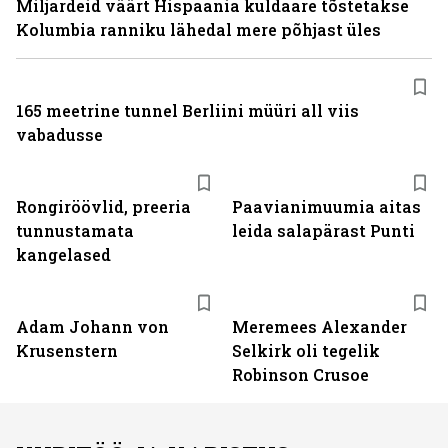
Miljardeid väärt Hispaania kuldaare tõstetakse
Kolumbia ranniku lähedal mere põhjast üles
165 meetrine tunnel Berliini müüri all viis
vabadusse
Rongiröövlid, preeria
Paavianimuumia aitas
tunnustamata
leida salapärast Punti
kangelased
Adam Johann von
Meremees Alexander
Krusenstern
Selkirk oli tegelik
Robinson Crusoe