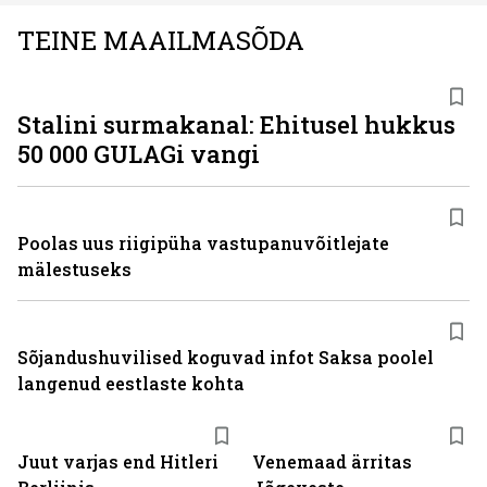
TEINE MAAILMASÕDA
Stalini surmakanal: Ehitusel hukkus
50 000 GULAGi vangi
Poolas uus riigipüha vastupanuvõitlejate
mälestuseks
Sõjandushuvilised koguvad infot Saksa poolel
langenud eestlaste kohta
Juut varjas end Hitleri
Venemaad ärritas