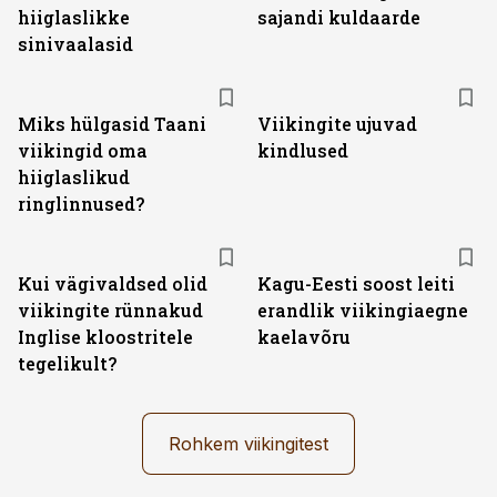
hiiglaslikke
sajandi kuldaarde
sinivaalasid
Miks hülgasid Taani
Viikingite ujuvad
viikingid oma
kindlused
hiiglaslikud
ringlinnused?
Kui vägivaldsed olid
Kagu-Eesti soost leiti
viikingite rünnakud
erandlik viikingiaegne
Inglise kloostritele
kaelavõru
tegelikult?
Rohkem viikingitest