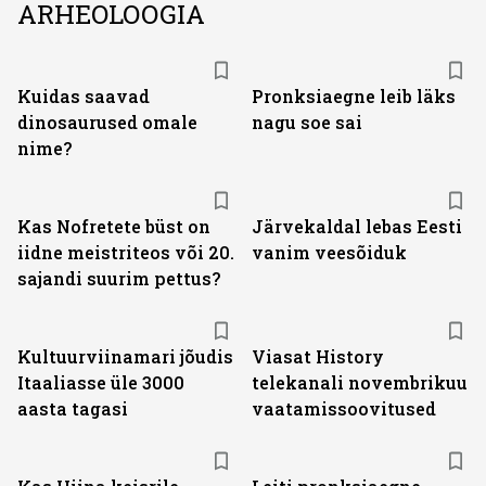
ARHEOLOOGIA
Kuidas saavad
Pronksiaegne leib läks
dinosaurused omale
nagu soe sai
nime?
Kas Nofretete büst on
Järvekaldal lebas Eesti
iidne meistriteos või 20.
vanim veesõiduk
sajandi suurim pettus?
ST
Kultuurviinamari jõudis
Viasat History
Itaaliasse üle 3000
telekanali novembrikuu
aasta tagasi
vaatamissoovitused