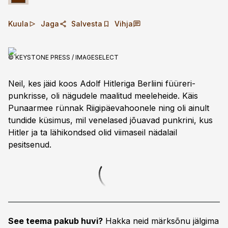
Kuula
Jaga
Salvesta
Vihja
© KEYSTONE PRESS / IMAGESELECT
Neil, kes jäid koos Adolf Hitleriga Berliini füüreri­
punkrisse, oli nägudele maalitud meeleheide. Käis
Punaarmee rünnak Riigipäevahoonele ning oli ainult
tundide küsimus, mil venelased jõuavad punkrini, kus
Hitler ja ta lähi­kondsed olid viimaseil nädalail
pesitsenud.
See teema pakub huvi?
Hakka neid märksõnu jälgima