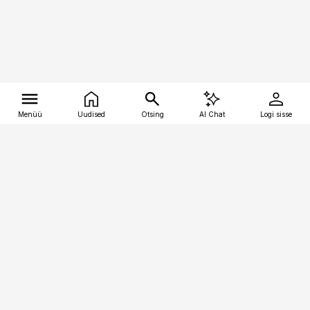
Menüü
Uudised
Otsing
AI Chat
Logi sisse
Vana-Lõuna 39/1, 19094 Tallinn
(+372) 667 0111
tellimiskeskus@aripaev.ee
Telli Imeline Ajalugu
Uudiskiri
Reklaam
Firmast