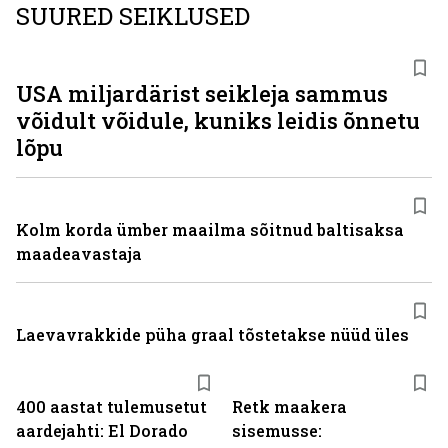
SUURED SEIKLUSED
USA miljardärist seikleja sammus
võidult võidule, kuniks leidis õnnetu
lõpu
Kolm korda ümber maailma sõitnud baltisaksa
maadeavastaja
Laevavrakkide püha graal tõstetakse nüüd üles
400 aastat tulemusetut
Retk maakera
aardejahti: El Dorado
sisemusse: