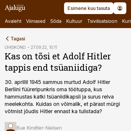
Esimene kuu tasuta
Avaleht
Viimased
Sõda
Kultuur
Tsivilisatsioon
Kuri
cebook
Tagasi
Twitter)
ÜHISKOND
27.09.22, 10:11
Kas on tõsi et Adolf Hitler
kedIn
tappis end tsüaniidiga?
ail
k
30. aprillil 1945 sammus murtud Adolf Hitler
Berliini füüreripunkris oma töötuppa, kus
hammustas katki tsüaniidikapsli ja surus relva
meelekohta. Kuidas on võimalik, et pärast mürgi
võtmist jõudis Hitler ennast ka tulistada?
Bue Kindtler-Nielsen