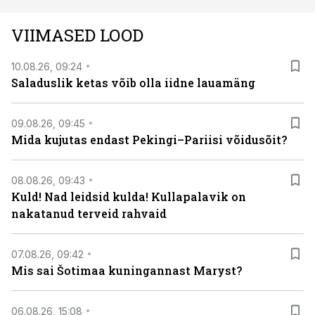
vaatenurgast. Viasat History on saadaval kõikide Eesti
teleoperaatorite kaudu. Tutvu telekavaga:
VIIMASED LOOD
viasathistory.eu/ee
10.08.26, 09:24
Saladuslik ketas võib olla iidne lauamäng
09.08.26, 09:45
Mida kujutas endast Pekingi–Pariisi võidusõit?
08.08.26, 09:43
Kuld! Nad leidsid kulda! Kullapalavik on
nakatanud terveid rahvaid
07.08.26, 09:42
Mis sai Šotimaa kuningannast Maryst?
06.08.26, 15:08