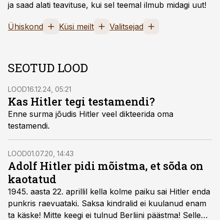
ja saad alati teavituse, kui sel teemal ilmub midagi uut!
Ühiskond
Küsi meilt
Valitsejad
SEOTUD LOOD
LOOD
16.12.24, 05:21
Kas Hitler tegi testamendi?
Enne surma jõudis Hitler veel dikteerida oma
testamendi.
LOOD
01.07.20, 14:43
Adolf Hitler pidi mõistma, et sõda on
kaotatud
1945. aasta 22. aprillil kella kolme paiku sai Hitler enda
punkris raevuataki. Saksa kindralid ei kuulanud enam
ta käske! Mitte keegi ei tulnud Berliini päästma! Selle