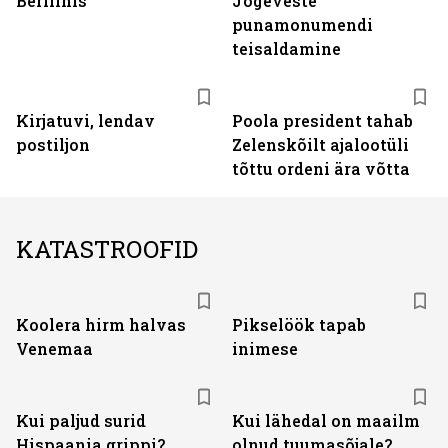
Berliinis
Jõgeveste
punamonumendi
teisaldamine
Kirjatuvi, lendav
Poola president tahab
postiljon
Zelenskõilt ajalootüli
tõttu ordeni ära võtta
KATASTROOFID
Koolera hirm halvas
Pikselöök tapab
Venemaa
inimese
Kui paljud surid
Kui lähedal on maailm
Hispaania grippi?
olnud tuumasõjale?