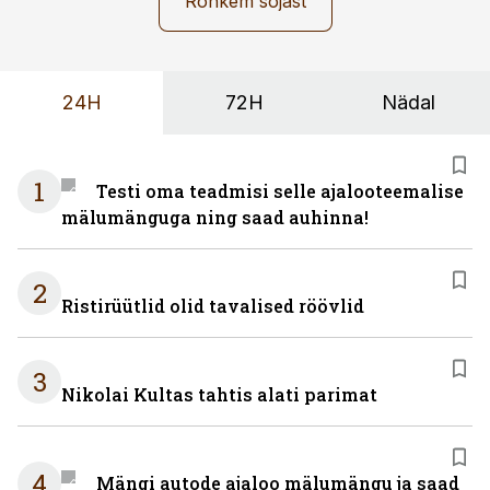
Rohkem sõjast
24H
72H
Nädal
1
Testi oma teadmisi selle ajalooteemalise
mälumänguga ning saad auhinna!
2
Ristirüütlid olid tavalised röövlid
3
Nikolai Kultas tahtis alati parimat
4
Mängi autode ajaloo mälumängu ja saad