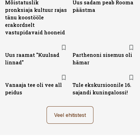
Mõistatuslik
Uus sadam peab Rooma
pronksiaja kultuur rajas
päästma
tänu koostööle
erakordselt
vastupidavaid hooneid
Uus raamat "Kuulsad
Parthenoni sisemus oli
linnad"
hämar
Vanaaja tee oli vee all
Tule ekskursioonile 16.
peidus
sajandi kuningalossi!
Veel ehitistest