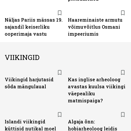
Näljas Pariis mässas 19.
Haareminaiste armutu
sajandil keiserliku
võimuvõitlus Osmani
ooperimaja vastu
impeeriumis
VIIKINGID
Viikingid harjutasid
Kas inglise arheoloog
sõda mängulaual
avastas kuulsa viikingi
väepealiku
matmispaiga?
Islandi viikingid
Algaja õnn:
küttisid nutikal moel
hobiarheoloog leidis