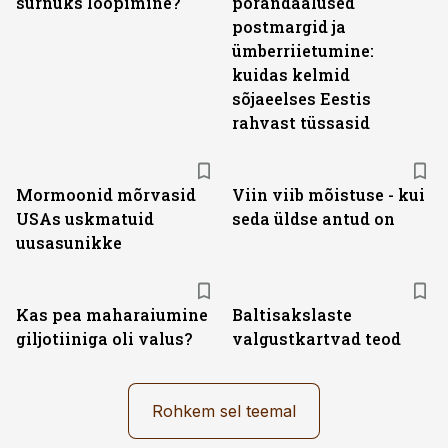
surnuks loopimine?
põrandaalused
postmargid ja
ümberriietumine:
kuidas kelmid
sõjaeelses Eestis
rahvast tüssasid
Mormoonid mõrvasid
Viin viib mõistuse - kui
USAs uskmatuid
seda üldse antud on
uusasunikke
Kas pea maharaiumine
Baltisakslaste
giljotiiniga oli valus?
valgustkartvad teod
Rohkem sel teemal