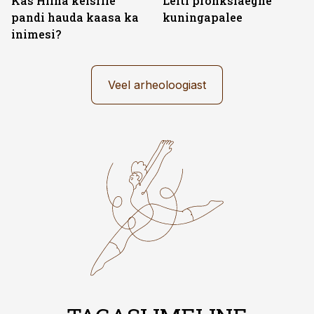
Kas Hiina keisrile
Leiti pronksiaegne
pandi hauda kaasa ka
kuningapalee
inimesi?
Veel arheoloogiast