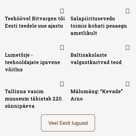
Teehöövel Bitvargen tõi
Salapiiritusevedu
Eesti teedele uue ajastu
toimis kohati peaaegu
ametlikult
Lumetõrje -
Baltisakslaste
teehooldajate igavene
valgustkartvad teod
võitlus
Tallinna vanim
Mälumäng: “Kevade”
muuseum tähistab 220.
Arno
sünnipäeva
Veel Eesti lugusid