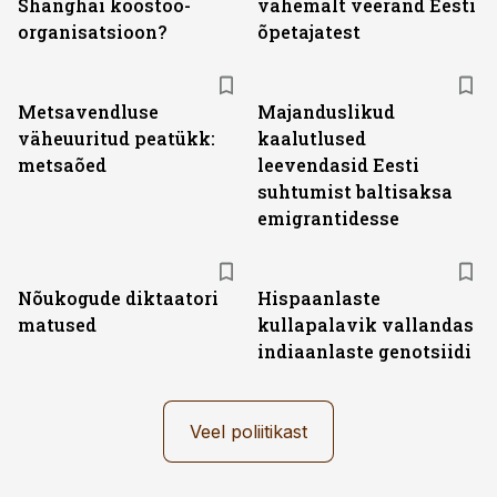
Shanghai koostöö­
vähemalt veerand Eesti
organisatsioon?
õpetajatest
Metsavendluse
Majanduslikud
väheuuritud peatükk:
kaalutlused
metsaõed
leevendasid Eesti
suhtumist baltisaksa
emigrantidesse
Nõukogude diktaatori
Hispaanlaste
matused
kullapalavik vallandas
indiaanlaste genotsiidi
Veel poliitikast