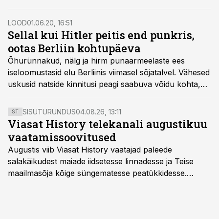
asemel hoopis põgeneti Punaarmee eest.
LOOD
01.06.20, 16:51
Sellal kui Hitler peitis end punkris,
ootas Berliin kohtupäeva
Õhurünnakud, nälg ja hirm punaarmeelaste ees
iseloomustasid elu Berliinis viimasel sõjatalvel. Vähesed
uskusid natside kinnitusi peagi saabuva võidu kohta,
ent keegi ei hakanud ka vastu. Iga päevaga jõudis
katastroof lähemale.
SISUTURUNDUS
04.08.26, 13:11
ST
Viasat History telekanali augustikuu
vaatamissoovitused
Augustis viib Viasat History vaatajad paleede
salakäikudest maiade iidsetesse linnadesse ja Teise
maailmasõja kõige süngematesse peatükkidesse.
Kuninglike dünastiate intriigid, värsked arheoloogilised
avastused ning seni nägemata kaadrid Kolmanda riigi
argielust avavad ajaloo tuntud sündmused täiesti uuest