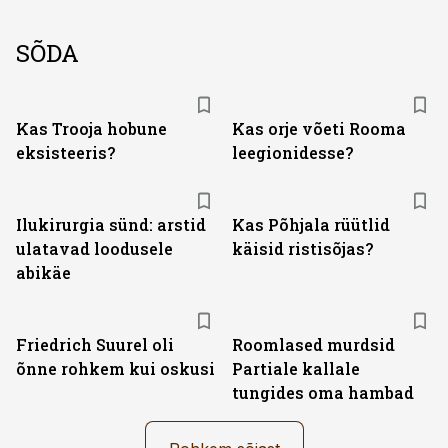
SÕDA
Kas Trooja hobune
Kas orje võeti Rooma
eksisteeris?
leegionidesse?
Ilukirurgia sünd: arstid
Kas Põhjala rüütlid
ulatavad loodusele
käisid ristisõjas?
abikäe
Friedrich Suurel oli
Roomlased murdsid
õnne rohkem kui oskusi
Partiale kallale
tungides oma hambad