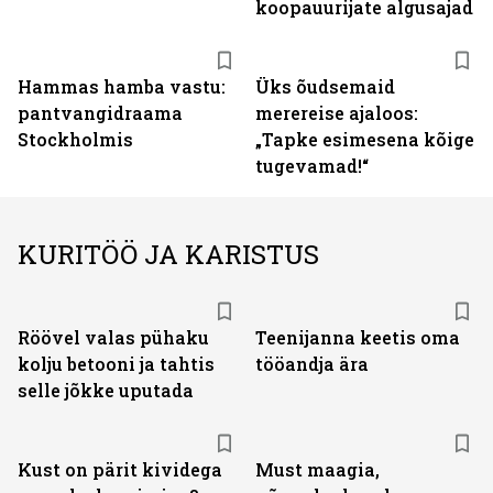
koopauurijate algusajad
Hammas hamba vastu:
Üks õudsemaid
pantvangi­draama
merereise ajaloos:
Stockholmis
„Tapke esimesena kõige
tugevamad!“
KURITÖÖ JA KARISTUS
Röövel valas pühaku
Teenijanna keetis oma
kolju betooni ja tahtis
tööandja ära
selle jõkke uputada
Kust on pärit kividega
Must maagia,