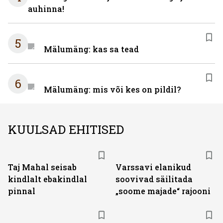
auhinna!
5
Mälumäng: kas sa tead
6
Mälumäng: mis või kes on pildil?
KUULSAD EHITISED
Taj Mahal seisab
Varssavi elanikud
kindlalt ebakindlal
soovivad säilitada
pinnal
„soome majade“ rajooni