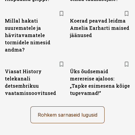
Millal hakati
Koerad peavad leidma
suurematele ja
Amelia Earharti maised
hävitavamatele
jäänused
tormidele nimesid
andma?
ST
Viasat History
Üks õudsemaid
telekanali
merereise ajaloos:
detsembrikuu
„Tapke esimesena kõige
vaatamissoovitused
tugevamad!“
Rohkem sarnaseid lugusid