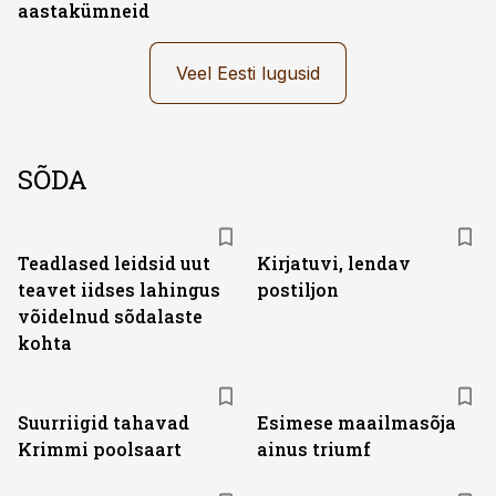
aastakümneid
Veel Eesti lugusid
SÕDA
Teadlased leidsid uut
Kirjatuvi, lendav
teavet iidses lahingus
postiljon
võidelnud sõdalaste
kohta
Suurriigid tahavad
Esimese maailmasõja
Krimmi poolsaart
ainus triumf