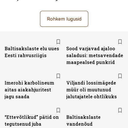
Rohkem lugusid
Baltisakslaste elu uues
Sood varjavad ajaloo
Eesti rahvusriigis
saladusi: metsavendade
maapealsed punkrid
Imerohi karbolineum
Viljandi lossimägede
aitas aiakahjuritest
müür oli muutunud
jagu saada
jalutajatele ohtlikuks
“Ettevõtlikud” pätid on
Baltisakslaste
tegutsenud juba
vandenõud