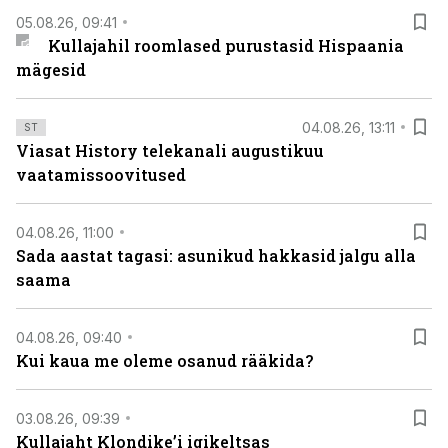
05.08.26, 09:41
Kullajahil roomlased purustasid Hispaania
mägesid
04.08.26, 13:11
ST
Viasat History telekanali augustikuu
vaatamissoovitused
04.08.26, 11:00
Sada aastat tagasi: asunikud hakkasid jalgu alla
saama
04.08.26, 09:40
Kui kaua me oleme osanud rääkida?
03.08.26, 09:39
Kullajaht Klondike’i igikeltsas