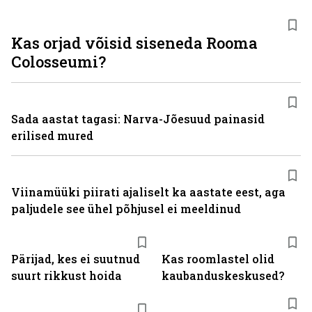
Kas orjad võisid siseneda Rooma
Colosseumi?
Sada aastat tagasi: Narva-Jõesuud painasid
erilised mured
Viinamüüki piirati ajaliselt ka aastate eest, aga
paljudele see ühel põhjusel ei meeldinud
Pärijad, kes ei suutnud
Kas roomlastel olid
suurt rikkust hoida
kaubanduskeskused?