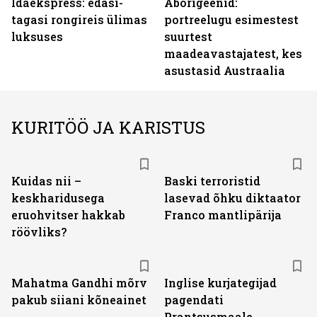
Idaekspress: edasi-
Aborigeenid:
tagasi rongireis ülimas
portreelugu esimestest
luksuses
suurtest
maadeavastajatest, kes
asustasid Austraalia
KURITÖÖ JA KARISTUS
Kuidas nii –
Baski terroristid
keskharidusega
lasevad õhku diktaator
eruohvitser hakkab
Franco mantlipärija
röövliks?
Mahatma Gandhi mõrv
Inglise kurjategijad
pakub siiani kõneainet
pagendati
Prantsusmaale