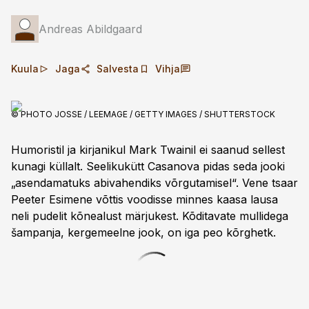
Andreas Abildgaard
Kuula
Jaga
Salvesta
Vihja
© PHOTO JOSSE / LEEMAGE / GETTY IMAGES / SHUTTERSTOCK
Humoristil ja kirjanikul Mark Twainil ei saanud sellest
kunagi küllalt. Seeliku­kütt Casanova pidas seda jooki
„asendamatuks abivahendiks võrgutamisel“. Vene tsaar
Peeter Esimene võttis voodisse minnes kaasa lausa
neli pudelit kõnealust märjukest. Kõditavate mullidega
šampanja, kergemeelne jook, on iga peo kõrghetk.