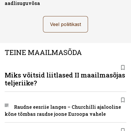
aadlisuguvõsa
Veel poliitikast
TEINE MAAILMASÕDA
Miks võitsid liitlased II maailmasõjas
teljeriike?
Raudne eesriie langes – Churchilli ajalooline
kõne tõmbas raudse joone Euroopa vahele