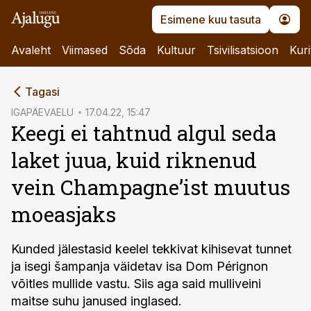
Esimene kuu tasuta
Avaleht
Viimased
Sõda
Kultuur
Tsivilisatsioon
Kuri
cebook
Tagasi
Twitter)
IGAPÄEVAELU
17.04.22, 15:47
Keegi ei tahtnud algul seda
kedIn
laket juua, kuid riknenud
ail
vein Champagne’ist muutus
k
moeasjaks
Kunded jälestasid keelel tekkivat kihisevat tunnet
ja isegi šampanja väidetav isa Dom Pérignon
võitles mullide vastu. Siis aga said mulliveini
maitse suhu janused inglased.