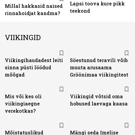
Lapsi toova kure pikk
Millal hakkasid naised
teekond
rinnahoidjat kandma?
VIIKINGID
Viikingihaudadest leiti
Söestunud teravili võib
sinna püsti löödud
muuta arusaama
mõõgad
Gröönimaa viikingitest
Mis või kes oli
Viikingid võtsid oma
viikingiaegne
hobused laevaga kaasa
verekotkas?
Mõistatuslikud
Mängi seda Imelise