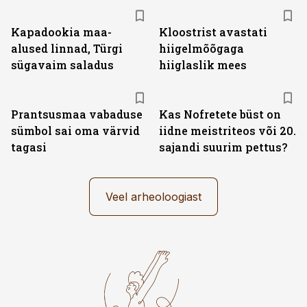
Kapadookia maa-
Kloostrist avastati
alused linnad, Türgi
hiigelmõõgaga
sügavaim saladus
hiiglaslik mees
Prantsusmaa vabaduse
Kas Nofretete büst on
sümbol sai oma värvid
iidne meistriteos või 20.
tagasi
sajandi suurim pettus?
Veel arheoloogiast