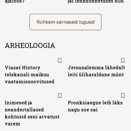
ajaloos?
jäi lennuõnnetuses ellu
Rohkem sarnaseid lugusid
ARHEOLOOGIA
ST
Viasat History
Jeruusalemma lähedalt
telekanali maikuu
leiti üliharuldane münt
vaatamissoovitused
Inimesed ja
Pronksiaegne leib läks
neandertallased
nagu soe sai
kohtusid seni arvatust
varem