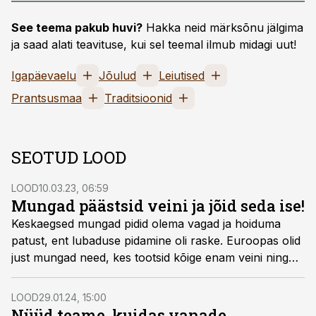
See teema pakub huvi?
Hakka neid märksõnu jälgima
ja saad alati teavituse, kui sel teemal ilmub midagi uut!
Igapäevaelu
Jõulud
Leiutised
Prantsusmaa
Traditsioonid
SEOTUD LOOD
LOOD
10.03.23, 06:59
Mungad päästsid veini ja jõid seda ise!
Keskaegsed mungad pidid olema vagad ja hoiduma
patust, ent lubaduse pidamine oli raske. Euroopas olid
just mungad need, kes tootsid kõige enam veini ning
kloostrite keldrid olid joovastavaid jooke täis.
LOOD
29.01.24, 15:00
Nüüd teame, kuidas vanade