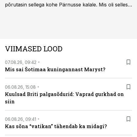
põrutasin sellega kohe Pärnusse kalale. Mis oli selles
autos head ja millised olid vead saab teada, kui lugeda
läbi järgnev lugu.
VIIMASED LOOD
07.08.26, 09:42
Mis sai Šotimaa kuningannast Maryst?
06.08.26, 15:08
Kuulsad Briti palgasõdurid: Vaprad gurkhad on
siin
06.08.26, 09:41
Kas sõna “vatikan” tähendab ka midagi?