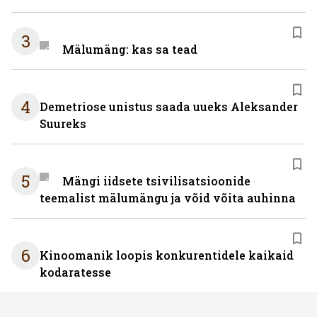
3
Mälumäng: kas sa tead
4
Demetriose unistus saada uueks Aleksander
Suureks
5
Mängi iidsete tsivilisatsioonide
teemalist mälumängu ja võid võita auhinna
6
Kinoomanik loopis konkurentidele kaikaid
kodaratesse