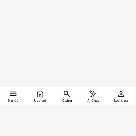
Menüü
Uudised
Otsing
AI Chat
Logi sisse
Vana-Lõuna 39/1, 19094 Tallinn
(+372) 667 0111