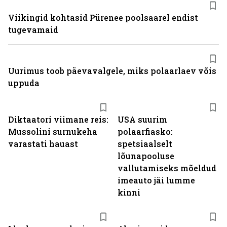
Viikingid kohtasid Pürenee poolsaarel endist
tugevamaid
Uurimus toob päevavalgele, miks polaarlaev võis
uppuda
Diktaatori viimane reis:
USA suurim
Mussolini surnukeha
polaarfiasko:
varastati hauast
spetsiaalselt
lõunapooluse
vallutamiseks mõeldud
imeauto jäi lumme
kinni