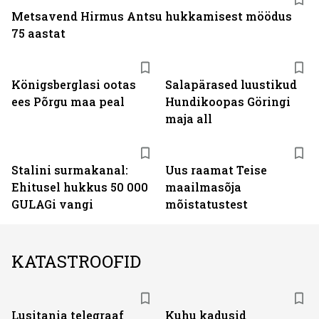
Metsavend Hirmus Antsu hukkamisest möödus
75 aastat
Königsberglasi ootas
Salapärased luustikud
ees Põrgu maa peal
Hundikoopas Göringi
maja all
Stalini surmakanal:
Uus raamat Teise
Ehitusel hukkus 50 000
maailmasõja
GULAGi vangi
mõistatustest
KATASTROOFID
Lusitania telegraaf
Kuhu kadusid