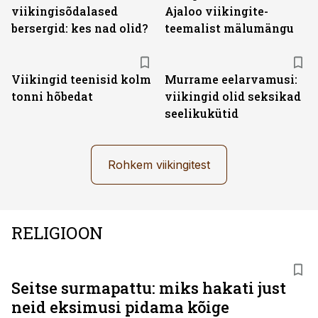
viikingisõdalased
Ajaloo viikingite-
bersergid: kes nad olid?
teemalist mälumängu
Viikingid teenisid kolm
Murrame eelarvamusi:
tonni hõbedat
viikingid olid seksikad
seelikukütid
Rohkem viikingitest
RELIGIOON
Seitse surmapattu: miks hakati just
neid eksimusi pidama kõige