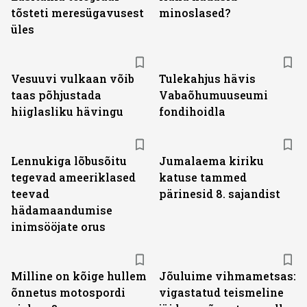
tõsteti meresügavusest
minoslased?
üles
Vesuuvi vulkaan võib
Tulekahjus hävis
taas põhjustada
Vabaõhumuuseumi
hiiglasliku hävingu
fondihoidla
Lennukiga lõbusõitu
Jumalaema kiriku
tegevad ameeriklased
katuse tammed
teevad
pärinesid 8. sajandist
hädamaandumise
inimsööjate orus
Milline on kõige hullem
Jõuluime vihmametsas:
õnnetus motospordi
vigastatud teismeline