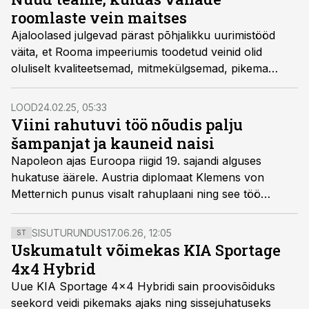
roomlaste vein maitses
Ajaloolased julgevad pärast põhjalikku uurimistööd
väita, et Rooma impeeriumis toodetud veinid olid
oluliselt kvaliteetsemad, mitmekülgsemad, pikema
säilivusajaga ning parema maitsega, kui seni arvatud.
LOOD
24.02.25, 05:33
Viini rahutuvi töö nõudis palju
šampanjat ja kauneid naisi
Napoleon ajas Euroopa riigid 19. sajandi alguses
hukatuse äärele. Austria diplomaat Klemens von
Metternich punus visalt rahuplaani ning see töö
nõudis palju šampanjat ja kauneid daame.
SISUTURUNDUS
17.06.26, 12:05
ST
Uskumatult võimekas KIA Sportage
4x4 Hybrid
Uue KIA Sportage 4x4 Hybridi sain proovisõiduks
seekord veidi pikemaks ajaks ning sissejuhatuseks