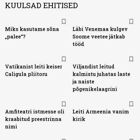
KUULSAD EHITISED
Miks kasutame sõna
Läbi Venemaa kulgev
„palee“?
Soome veetee jätkab
tööd
Vatikanist leiti keiser
Viljandist leitud
Caligula pliitoru
kalmistu juhatas laste
ja naiste
põgenikelaagrini
Amfiteatri istmesse oli
Leiti Armeenia vanim
kraabitud preestrinna
kirik
nimi