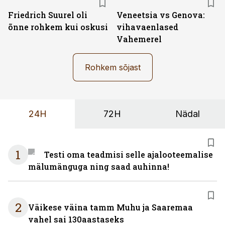
Friedrich Suurel oli
Veneetsia vs Genova:
õnne rohkem kui oskusi
vihavaenlased
Vahemerel
Rohkem sõjast
24H
72H
Nädal
1
Testi oma teadmisi selle ajalooteemalise
mälumänguga ning saad auhinna!
2
Väikese väina tamm Muhu ja Saaremaa
vahel sai 130aastaseks