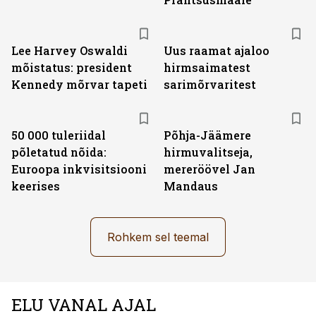
Lee Harvey Oswaldi
Uus raamat ajaloo
mõistatus: president
hirmsaimatest
Kennedy mõrvar tapeti
sarimõrvaritest
50 000 tuleriidal
Põhja-Jäämere
põletatud nõida:
hirmuvalitseja,
Euroopa inkvisitsiooni
mereröövel Jan
keerises
Mandaus
Rohkem sel teemal
ELU VANAL AJAL