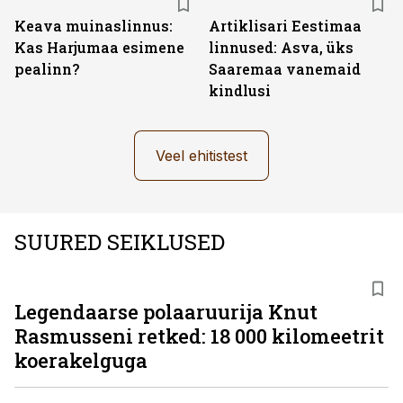
Keava muinaslinnus:
Artiklisari Eestimaa
Kas Harjumaa esimene
linnused: Asva, üks
pealinn?
Saaremaa vanemaid
kindlusi
Veel ehitistest
SUURED SEIKLUSED
Legendaarse polaaruurija Knut
Rasmusseni retked: 18 000 kilomeetrit
koerakelguga