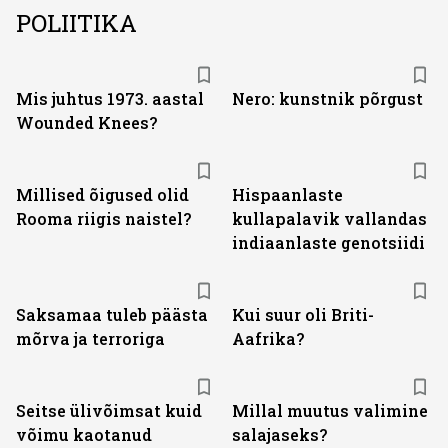
POLIITIKA
Mis juhtus 1973. aastal
Nero: kunstnik põrgust
Wounded Knees?
Millised õigused olid
Hispaanlaste
Rooma riigis naistel?
kullapalavik vallandas
indiaanlaste genotsiidi
Saksamaa tuleb päästa
Kui suur oli Briti-
mõrva ja terroriga
Aafrika?
Seitse ülivõimsat kuid
Millal muutus valimine
võimu kaotanud
salajaseks?