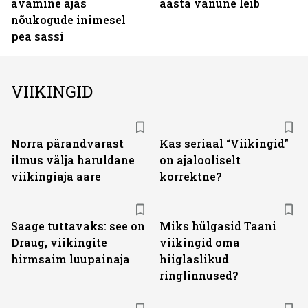
avamine ajas
aasta vanune leib
nõukogude inimesel
pea sassi
VIIKINGID
Norra pärandvarast
Kas seriaal “Viikingid”
ilmus välja haruldane
on ajalooliselt
viikingiaja aare
korrektne?
Saage tuttavaks: see on
Miks hülgasid Taani
Draug, viikingite
viikingid oma
hirmsaim luupainaja
hiiglaslikud
ringlinnused?