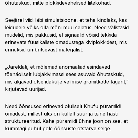
õhutaskud, mitte plokkidevahelised liitekohad.
Seejärel viidi läbi simulatsioone, et teha kindlaks, kas
leidudele võiks olla mõni muu seletus. Need välistasid
mudelid, mis pakkusid, et signaalid võisid tekkida
erinevate füüsikaliste omadustega kiviplokkidest, mis
erineksid ümbritsevast materjalist.
„Järeldati, et mõlemad anomaaliad esindavad
tõenäoliselt lubjakivimassi sees asuvaid õhutaskuid,
mis algavad otse idakülje välimise graniitkatte tagant,”
kirjutavad uurijad.
Need õõnsused erinevad oluliselt Khufu püramiidi
omadest, millest üks on küllalt suur ja teine hästi
struktureeritud. Kahe püramiidi ühine joon on see, et
kummagi puhul pole õõnsuste otstarve selge.