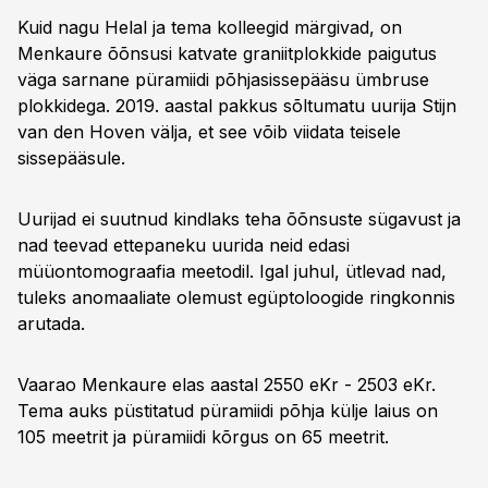
Kuid nagu Helal ja tema kolleegid märgivad, on
Menkaure õõnsusi katvate graniitplokkide paigutus
väga sarnane püramiidi põhjasissepääsu ümbruse
plokkidega. 2019. aastal pakkus sõltumatu uurija Stijn
van den Hoven välja, et see võib viidata teisele
sissepääsule.
Uurijad ei suutnud kindlaks teha õõnsuste sügavust ja
nad teevad ettepaneku uurida neid edasi
müüontomograafia meetodil. Igal juhul, ütlevad nad,
tuleks anomaaliate olemust egüptoloogide ringkonnis
arutada.
Vaarao Menkaure elas aastal 2550 eKr - 2503 eKr.
Tema auks püstitatud püramiidi põhja külje laius on
105 meetrit ja püramiidi kõrgus on 65 meetrit.