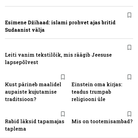
Esimene Džihaad: islami prohvet ajas britid
Sudaanist välja
Leiti vanim tekstilõik, mis räägib Jeesuse
lapsepõlvest
Kust pärineb maalidel
Einstein oma kirjas:
aupaiste kujutamise
teadus trumpab
traditsioon?
religiooni üle
Rabid läksid tapamajas
Mis on tootemisambad?
taplema