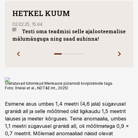
HETKEL KUUM
02.02.25, 15:44
31.07.
Testi oma teadmisi selle ajalooteemalise
Väik
mälumänguga ning saad auhinna!
vahe
Oletatavad tühimikud Menkaure püramiidi kiviplokkide taga.
Foto:
(Helal et al., NDT&E Int., 2025)
Esimene asus umbes 1,4 meetri (4,6 jala) sügavusel
graniidi all ja selle mõõtmed olid ligikaudu 1,5 meetrit
laiuses ja meeter kõrguses. Teine anomaalia, umbes
1,1 meetri sügavusel graniidi all, oli mõõtmetega 0,9 ×
0,7 meetrit. Mõlemad anomaaliad näisid olevat