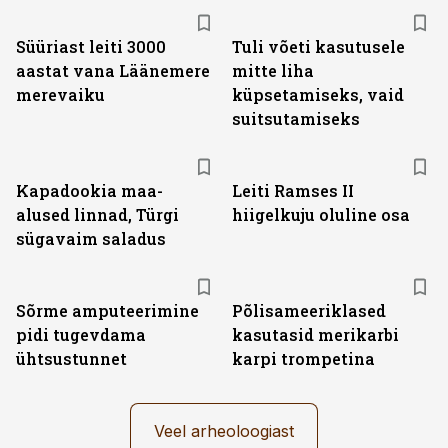
Süüriast leiti 3000
Tuli võeti kasutusele
aastat vana Läänemere
mitte liha
merevaiku
küpsetamiseks, vaid
suitsutamiseks
Kapadookia maa-
Leiti Ramses II
alused linnad, Türgi
hiigelkuju oluline osa
sügavaim saladus
Sõrme amputeerimine
Põlisameeriklased
pidi tugevdama
kasutasid merikarbi
ühtsustunnet
karpi trompetina
Veel arheoloogiast