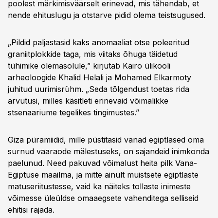
skannimistehnoloogiatel põhinevad meetodid
poolest märkimisväärselt erinevad, mis tähendab, et
kinnitasid need tühimikud ilma püramiidi
nende ehituslugu ja otstarve pidid olema teistsugused.
kahjustamata. Uurijad, nagu Khalid Helal, oletavad
võimaliku teise sissepääsu olemasolu, ja plaanis
„Pildid paljastasid kaks anomaaliat otse poleeritud
on uuringuid jätkata müüontomograafia abil.
graniitplokkide taga, mis viitaks õhuga täidetud
Uuring ilmus ajakirjas NDT & E International.
tühimike olemasolule,” kirjutab Kairo ülikooli
arheoloogide Khalid Helali ja Mohamed Elkarmoty
juhitud uurimisrühm. „Seda tõlgendust toetas rida
arvutusi, milles käsitleti erinevaid võimalikke
stsenaariume tegelikes tingimustes.”
Giza püramiidid, mille püstitasid vanad egiptlased oma
surnud vaaraode mälestuseks, on sajandeid inimkonda
paelunud. Need pakuvad võimalust heita pilk Vana-
Egiptuse maailma, ja mitte ainult muistsete egiptlaste
matuseriitustesse, vaid ka näiteks tollaste inimeste
võimesse üleüldse omaaegsete vahenditega selliseid
ehitisi rajada.