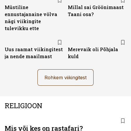
Müstiline
Millal sai Gröönimaast
ennustajanaine völva
Taani osa?
nägi viikingite
tulevikku ette
Uus raamat viikingitest
Merevaik oli Põhjala
ja nende maailmast
kuld
Rohkem viikingitest
RELIGIOON
Mis või kes on rastafari?