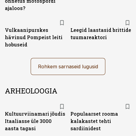
õnnetus motospordi
ajaloos?
Vulkaanipurskes
Leegid laastasid brittide
hävinud Pompeist leiti
tuumareaktori
hobuseid
Rohkem sarnaseid lugusid
ARHEOLOOGIA
Kultuurviinamari jõudis
Populaarset rooma
Itaaliasse üle 3000
kalakastet tehti
aasta tagasi
sardiinidest