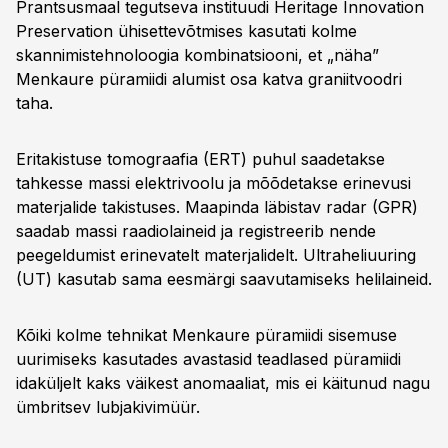
Prantsusmaal tegutseva instituudi Heritage Innovation
Preservation ühisettevõtmises kasutati kolme
skannimistehnoloogia kombinatsiooni, et „näha”
Menkaure püramiidi alumist osa katva graniitvoodri
taha.
Eritakistuse tomograafia (ERT) puhul saadetakse
tahkesse massi elektrivoolu ja mõõdetakse erinevusi
materjalide takistuses. Maapinda läbistav radar (GPR)
saadab massi raadiolaineid ja registreerib nende
peegeldumist erinevatelt materjalidelt. Ultraheliuuring
(UT) kasutab sama eesmärgi saavutamiseks helilaineid.
Kõiki kolme tehnikat Menkaure püramiidi sisemuse
uurimiseks kasutades avastasid teadlased püramiidi
idaküljelt kaks väikest anomaaliat, mis ei käitunud nagu
ümbritsev lubjakivimüür.