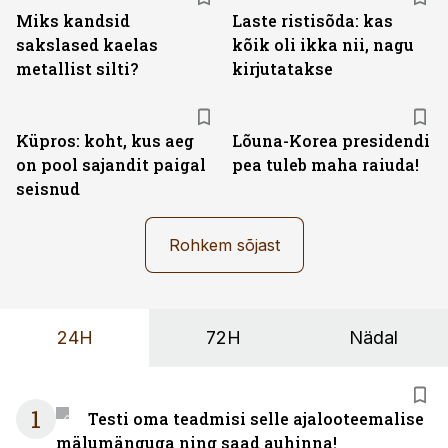
Miks kandsid
Laste ristisõda: kas
sakslased kaelas
kõik oli ikka nii, nagu
metallist silti?
kirjutatakse
Küpros: koht, kus aeg
Lõuna-Korea presidendi
on pool sajandit paigal
pea tuleb maha raiuda!
seisnud
Rohkem sõjast
24H
72H
Nädal
1
Testi oma teadmisi selle ajalooteemalise
mälumänguga ning saad auhinna!