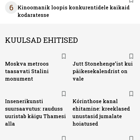
6
Kinoomanik loopis konkurentidele kaikaid
kodaratesse
KUULSAD EHITISED
Moskva metroos
Jutt Stonehenge’ist kui
taasavati Stalini
päikesekalendrist on
monument
vale
Insenerikunsti
Kórinthose kanal
suursaavutus: rauduss
ehitamine: kreeklased
uuristab käigu Thamesi
unustasid jumalate
alla
hoiatused