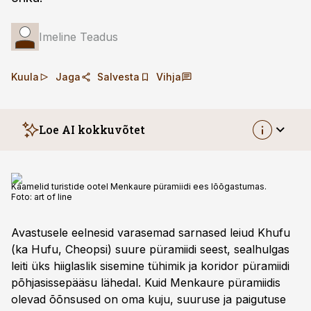
Imeline Teadus
Kuula
Jaga
Salvesta
Vihja
Loe AI kokkuvõtet
Giza püramiide uurides avastasid teadlased
Kaamelid turistide ootel Menkaure püramiidi ees lõõgastumas.
Menkaure püramiidi skaneerimise käigus kaks
Foto:
art of line
anomaalset tühimikku, mis erinevad eelnevalt
avastatud Khufu püramiidi sisemustest. Pildid
Avastusele eelnesid varasemad sarnased leiud Khufu
näitasid anomaaliaid graniitplokkide taga, viidates
(ka Hufu, Cheopsi) suure püramiidi seest, sealhulgas
õhuga täidetud õõnsustele, mille ehituslugu ja
leiti üks hiiglaslik sisemine tühimik ja koridor püramiidi
otstarve on teadmata. Kairo ülikooli ja
põhjasissepääsu lähedal. Kuid Menkaure püramiidis
Prantsusmaa uurimisrühmade
olevad õõnsused on oma kuju, suuruse ja paigutuse