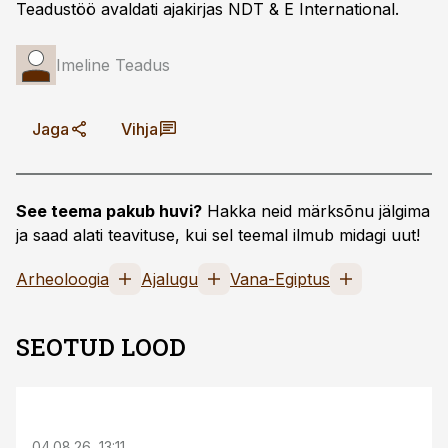
Teadustöö avaldati ajakirjas NDT & E International.
Imeline Teadus
Jaga
Vihja
See teema pakub huvi?
Hakka neid märksõnu jälgima
ja saad alati teavituse, kui sel teemal ilmub midagi uut!
Arheoloogia
Ajalugu
Vana-Egiptus
SEOTUD LOOD
ST
04.08.26, 13:11