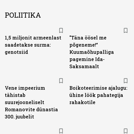
POLIITIKA
1,5 miljonit armeenlast
"Täna öösel me
saadetakse surma:
põgeneme!“
genotsiid
Kuumaõhupalliga
pagemine Ida-
Saksamaalt
Vene impeerium
Boikoteerimise ajalugu:
tähistab
ühine löök pahategija
suurejooneliselt
rahakotile
Romanovite dünastia
300. juubelit