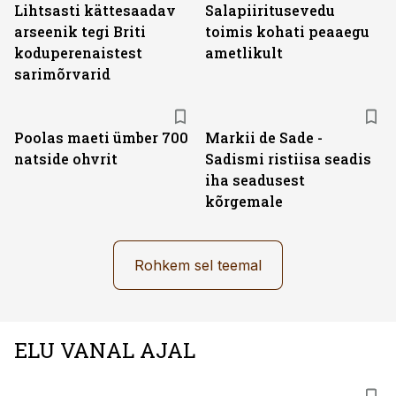
Lihtsasti kättesaadav
Salapiiritusevedu
arseenik tegi Briti
toimis kohati peaaegu
koduperenaistest
ametlikult
sarimõrvarid
Poolas maeti ümber 700
Markii de Sade -
natside ohvrit
Sadismi ristiisa seadis
iha seadusest
kõrgemale
Rohkem sel teemal
ELU VANAL AJAL