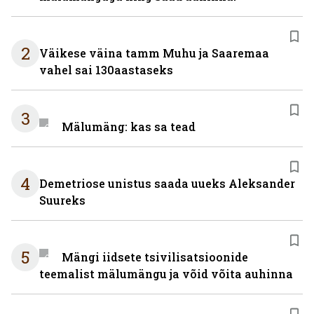
2
Väikese väina tamm Muhu ja Saaremaa
vahel sai 130aastaseks
3
Mälumäng: kas sa tead
4
Demetriose unistus saada uueks Aleksander
Suureks
5
Mängi iidsete tsivilisatsioonide
teemalist mälumängu ja võid võita auhinna