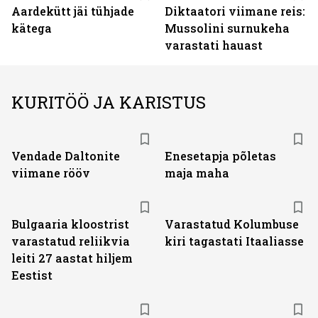
Aardekütt jäi tühjade
Diktaatori viimane reis:
kätega
Mussolini surnukeha
varastati hauast
KURITÖÖ JA KARISTUS
Vendade Daltonite
Enesetapja põletas
viimane rööv
maja maha
Bulgaaria kloostrist
Varastatud Kolumbuse
varastatud reliikvia
kiri tagastati Itaaliasse
leiti 27 aastat hiljem
Eestist