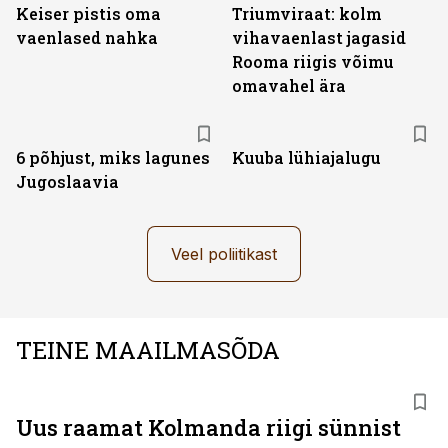
Keiser pistis oma
Triumviraat: kolm
vaenlased nahka
vihavaenlast jagasid
Rooma riigis võimu
omavahel ära
6 põhjust, miks lagunes
Kuuba lühiajalugu
Jugoslaavia
Veel poliitikast
TEINE MAAILMASÕDA
Uus raamat Kolmanda riigi sünnist