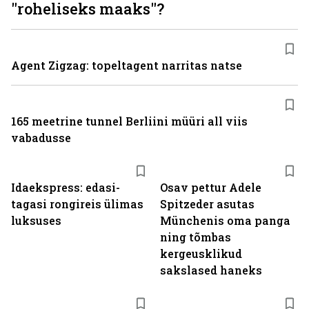
"roheliseks maaks"?
Agent Zigzag: topeltagent narritas natse
165 meetrine tunnel Berliini müüri all viis
vabadusse
Idaekspress: edasi-
Osav pettur Adele
tagasi rongireis ülimas
Spitzeder asutas
luksuses
Münchenis oma panga
ning tõmbas
kergeusklikud
sakslased haneks