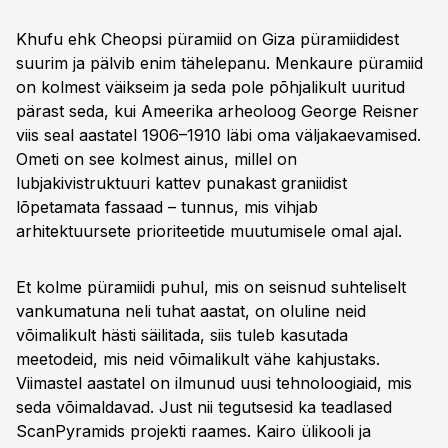
Khufu ehk Cheopsi püramiid on Giza püramiididest
suurim ja pälvib enim tähelepanu. Menkaure püramiid
on kolmest väikseim ja seda pole põhjalikult uuritud
pärast seda, kui Ameerika arheoloog George Reisner
viis seal aastatel 1906–1910 läbi oma väljakaevamised.
Ometi on see kolmest ainus, millel on
lubjakivistruktuuri kattev punakast graniidist
lõpetamata fassaad – tunnus, mis vihjab
arhitektuursete prioriteetide muutumisele omal ajal.
Et kolme püramiidi puhul, mis on seisnud suhteliselt
vankumatuna neli tuhat aastat, on oluline neid
võimalikult hästi säilitada, siis tuleb kasutada
meetodeid, mis neid võimalikult vähe kahjustaks.
Viimastel aastatel on ilmunud uusi tehnoloogiaid, mis
seda võimaldavad. Just nii tegutsesid ka teadlased
ScanPyramids projekti raames. Kairo ülikooli ja