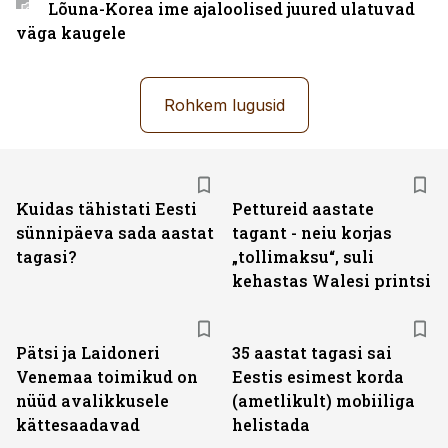
Lõuna-Korea ime ajaloolised juured ulatuvad
väga kaugele
Rohkem lugusid
Kuidas tähistati Eesti
Pettureid aastate
sünnipäeva sada aastat
tagant - neiu korjas
tagasi?
„tollimaksu“, suli
kehastas Walesi printsi
Pätsi ja Laidoneri
35 aastat tagasi sai
Venemaa toimikud on
Eestis esimest korda
nüüd avalikkusele
(ametlikult) mobiiliga
kättesaadavad
helistada