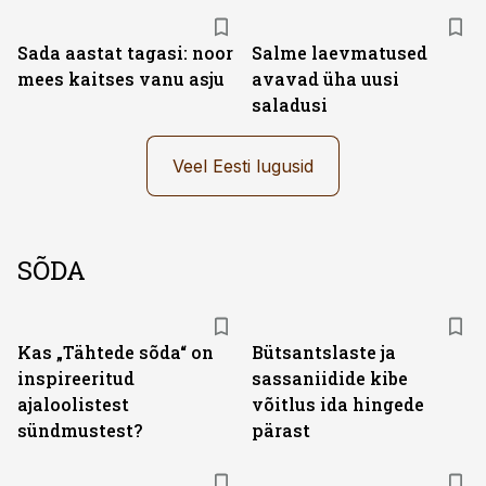
Sada aastat tagasi: noor
Salme laevmatused
mees kaitses vanu asju
avavad üha uusi
saladusi
Veel Eesti lugusid
SÕDA
Kas „Tähtede sõda“ on
Bütsantslaste ja
inspireeritud
sassaniidide kibe
ajaloolistest
võitlus ida hingede
sündmustest?
pärast