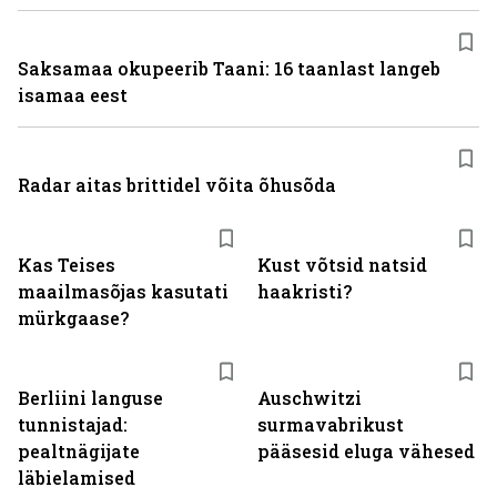
Saksamaa okupeerib Taani: 16 taanlast langeb
isamaa eest
Radar aitas brittidel võita õhusõda
Kas Teises
Kust võtsid natsid
maailmasõjas kasutati
haakristi?
mürkgaase?
Berliini languse
Auschwitzi
tunnistajad:
surmavabrikust
pealtnägijate
pääsesid eluga vähesed
läbielamised