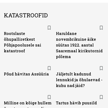
KATASTROOFID
Rootslaste
Haruldane
õhupalliretkest
novembrikuine äike
Põhjapoolusele sai
süütas 1922. aastal
katastroof
Saaremaal kirikutornid
põlema
Põud hävitas Assüüria
Jäljetult kadunud
lennukid ja õhulaevad -
kuhu nad jäid?
Milline on kõige hullem
Tartus hävib puusild