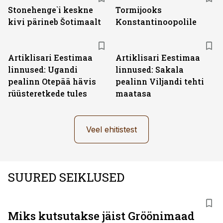
Stonehenge`i keskne
Tormijooks
kivi pärineb Šotimaalt
Konstantinoopolile
Artiklisari Eestimaa
Artiklisari Eestimaa
linnused: Ugandi
linnused: Sakala
pealinn Otepää hävis
pealinn Viljandi tehti
rüüsteretkede tules
maatasa
Veel ehitistest
SUURED SEIKLUSED
Miks kutsutakse jäist Gröönimaad