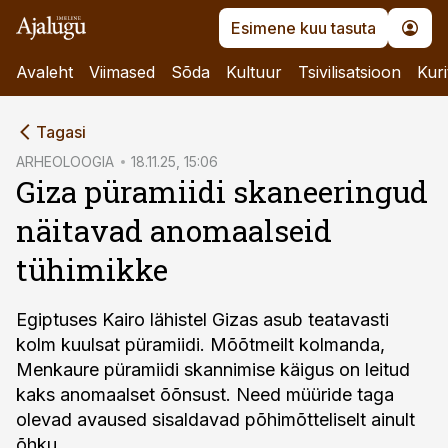
Esimene kuu tasuta
Avaleht
Viimased
Sõda
Kultuur
Tsivilisatsioon
Kuri
cebook
cebook
Tagasi
Twitter)
Twitter)
ARHEOLOOGIA
18.11.25, 15:06
Giza püramiidi skaneeringud
kedIn
kedIn
näitavad anomaalseid
ail
ail
tühimikke
k
k
Egiptuses Kairo lähistel Gizas asub teatavasti
kolm kuulsat püramiidi. Mõõtmeilt kolmanda,
Menkaure püramiidi skannimise käigus on leitud
kaks anomaalset õõnsust. Need müüride taga
olevad avaused sisaldavad põhimõtteliselt ainult
õhku.