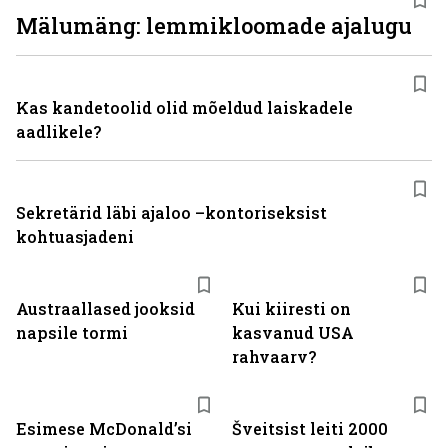
Mälumäng: lemmikloomade ajalugu
Kas kandetoolid olid mõeldud laiskadele
aadlikele?
Sekretärid läbi ajaloo –kontoriseksist
kohtuasjadeni
Austraallased jooksid
Kui kiiresti on
napsile tormi
kasvanud USA
rahvaarv?
Esimese McDonaldʼsi
Šveitsist leiti 2000