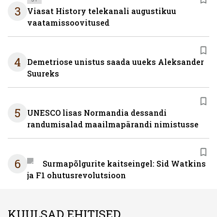
3
Viasat History telekanali augustikuu
vaatamissoovitused
4
Demetriose unistus saada uueks Aleksander
Suureks
5
UNESCO lisas Normandia dessandi
randumisalad maailmapärandi nimistusse
6
Surmapõlgurite kaitseingel: Sid Watkins
ja F1 ohutusrevolutsioon
KUULSAD EHITISED