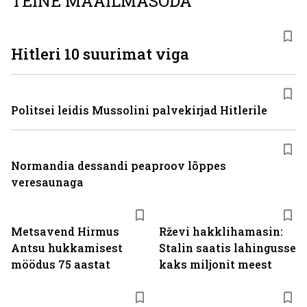
TEINE MAAILMASÕDA
Hitleri 10 suurimat viga
Politsei leidis Mussolini palvekirjad Hitlerile
Normandia dessandi peaproov lõppes
veresaunaga
Metsavend Hirmus
Rževi hakklihamasin:
Antsu hukkamisest
Stalin saatis lahingusse
möödus 75 aastat
kaks miljonit meest