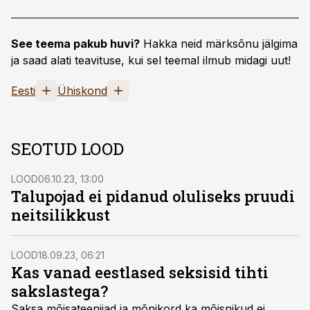
See teema pakub huvi?
Hakka neid märksõnu jälgima
ja saad alati teavituse, kui sel teemal ilmub midagi uut!
Eesti
Ühiskond
SEOTUD LOOD
LOOD
06.10.23, 13:00
Talupojad ei pidanud oluliseks pruudi
neitsilikkust
LOOD
18.09.23, 06:21
Kas vanad eestlased seksisid tihti
sakslastega?
Saksa mõisateenijad ja mõnikord ka mõisnikud ei