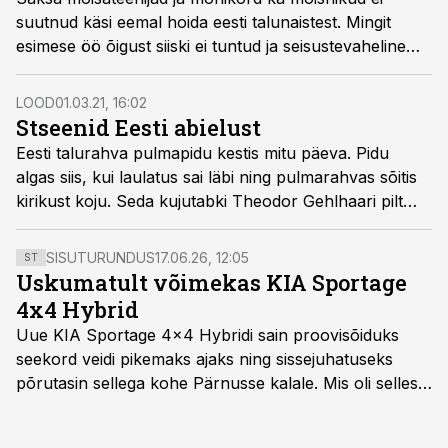
suutnud käsi eemal hoida eesti talunaistest. Mingit
esimese öö õigust siiski ei tuntud ja seisustevaheline
patuelu jõudis sageli kohtukulli ette.
LOOD
01.03.21, 16:02
Stseenid Eesti abielust
Eesti talurahva pulmapidu kestis mitu päeva. Pidu
algas siis, kui laulatus sai läbi ning pulmarahvas sõitis
kirikust koju. Seda kujutabki Theodor Gehlhaari pilt
sarjast „Iseloomustavaid stseene Eesti- ja Liivimaa
talurahva elust“.
SISUTURUNDUS
17.06.26, 12:05
ST
Uskumatult võimekas KIA Sportage
4x4 Hybrid
Uue KIA Sportage 4x4 Hybridi sain proovisõiduks
seekord veidi pikemaks ajaks ning sissejuhatuseks
põrutasin sellega kohe Pärnusse kalale. Mis oli selles
autos head ja millised olid vead saab teada, kui lugeda
läbi järgnev lugu.