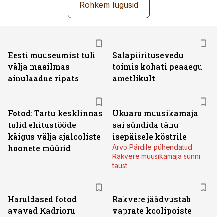
Rohkem lugusid
Eesti muuseumist tuli
Salapiiritusevedu
välja maailmas
toimis kohati peaaegu
ainulaadne ripats
ametlikult
Fotod: Tartu kesklinnas
Ukuaru muusikamaja
tulid ehitustööde
sai sündida tänu
käigus välja ajalooliste
isepäisele köstrile
hoonete müürid
Arvo Pärdile pühendatud
Rakvere muusikamaja sünni
taust
Haruldased fotod
Rakvere jäädvustab
avavad Kadrioru
vaprate koolipoiste