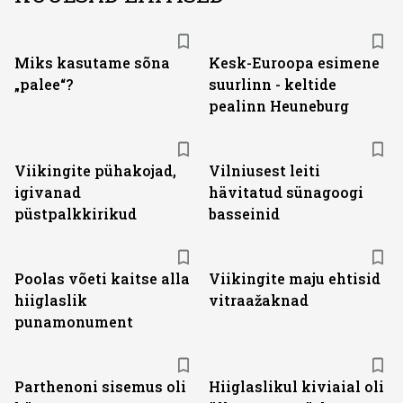
Miks kasutame sõna
Kesk-Euroopa esimene
„palee“?
suurlinn - keltide
pealinn Heuneburg
Viikingite pühakojad,
Vilniusest leiti
igivanad
hävitatud sünagoogi
püstpalkkirikud
basseinid
Poolas võeti kaitse alla
Viikingite maju ehtisid
hiiglaslik
vitraažaknad
punamonument
Parthenoni sisemus oli
Hiiglaslikul kiviaial oli