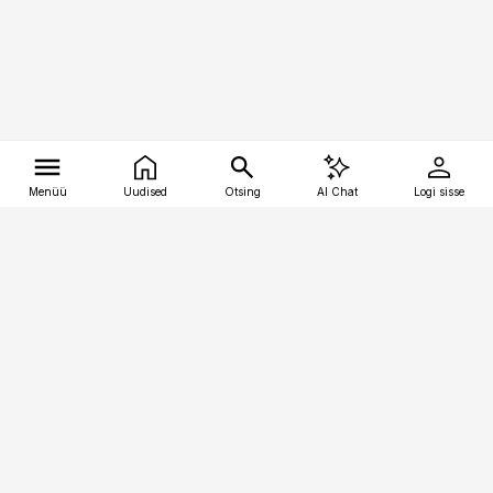
Menüü
Uudised
Otsing
AI Chat
Logi sisse
Vana-Lõuna 39/1, 19094 Tallinn
(+372) 667 0111
tellimiskeskus@aripaev.ee
Telli Imeline Ajalugu
Uudiskiri
Reklaam
Firmast