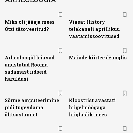
ST
Miks oli jääaja mees
Viasat History
Ötzi tätoveeritud?
telekanali aprillikuu
vaatamissoovitused
Arheoloogid leiavad
Maiade kiirtee džunglis
unustatud Rooma
sadamast iidseid
haruldusi
Sõrme amputeerimine
Kloostrist avastati
pidi tugevdama
hiigelmõõgaga
ühtsustunnet
hiiglaslik mees