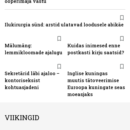
ooperimaja vastu
Ilukirurgia sünd: arstid ulatavad loodusele abikäe
Mälumäng:
Kuidas inimesed enne
lemmikloomade ajalugu
postkasti kirju saatsid?
Sekretärid läbi ajaloo –
Inglise kuningas
kontoriseksist
muutis tätoveerimise
kohtuasjadeni
Euroopa kuningate seas
moeasjaks
VIIKINGID