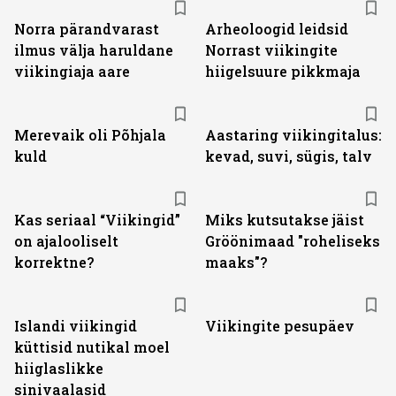
Norra pärandvarast
Arheoloogid leidsid
ilmus välja haruldane
Norrast viikingite
viikingiaja aare
hiigelsuure pikkmaja
Merevaik oli Põhjala
Aastaring viikingitalus:
kuld
kevad, suvi, sügis, talv
Kas seriaal “Viikingid”
Miks kutsutakse jäist
on ajalooliselt
Gröönimaad "roheliseks
korrektne?
maaks"?
Islandi viikingid
Viikingite pesupäev
küttisid nutikal moel
hiiglaslikke
sinivaalasid