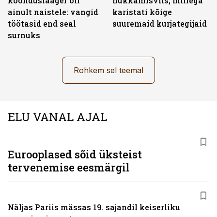
koonduslaager oli
hukkamisviis, millega
ainult naistele: vangid
karistati kõige
töötasid end seal
suuremaid kurjategijaid
surnuks
Rohkem sel teemal
ELU VANAL AJAL
Eurooplased sõid üksteist
tervenemise eesmärgil
Näljas Pariis mässas 19. sajandil keiserliku