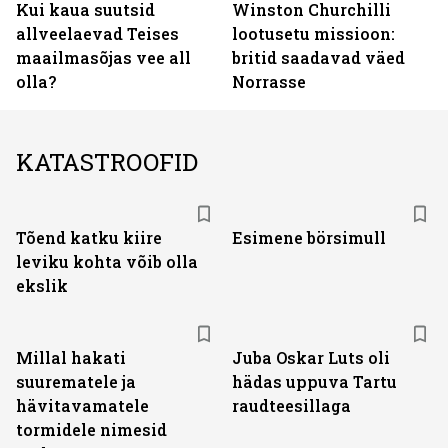
Kui kaua suutsid
Winston Churchilli
allveelaevad Teises
lootusetu missioon:
maailmasõjas vee all
britid saadavad väed
olla?
Norrasse
KATASTROOFID
Tõend katku kiire
Esimene börsimull
leviku kohta võib olla
ekslik
Millal hakati
Juba Oskar Luts oli
suurematele ja
hädas uppuva Tartu
hävitavamatele
raudteesillaga
tormidele nimesid