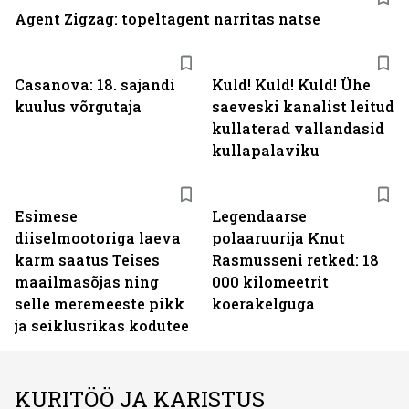
Agent Zigzag: topeltagent narritas natse
Casanova: 18. sajandi
Kuld! Kuld! Kuld! Ühe
kuulus võrgutaja
saeveski kanalist leitud
kullaterad vallandasid
kullapalaviku
Esimese
Legendaarse
diiselmootoriga laeva
polaaruurija Knut
karm saatus Teises
Rasmusseni retked: 18
maailmasõjas ning
000 kilomeetrit
selle meremeeste pikk
koerakelguga
ja seiklusrikas kodutee
KURITÖÖ JA KARISTUS