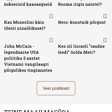
šokeerisid kaasaegseid
Rooma riigis naistel?
Kas Mussolini käis
Nero: kunstnik põrgust
tõesti ninalõikusel?
John McCain -
Kes oli Iisraeli "raudne
legendaarse USA
leedi" Golda Meir?
poliitiku 5 aastat
Vietnami vangilaagri
põrgulikes tingimustes
Veel poliitikast