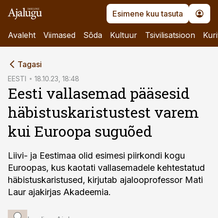
Esimene kuu tasuta
Avaleht
Viimased
Sõda
Kultuur
Tsivilisatsioon
Kuri
cebook
Tagasi
Twitter)
EESTI
18.10.23, 18:48
Eesti vallasemad pääsesid
kedIn
häbistuskaristustest varem
ail
kui Euroopa suguõed
k
Liivi- ja Eestimaa olid esimesi piirkondi kogu
Euroopas, kus kaotati vallasemadele kehtestatud
häbistuskaristused, kirjutab ajalooprofessor Mati
Laur ajakirjas Akadeemia.