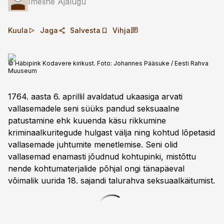
Imeline Ajalugu
Kuula
Jaga
Salvesta
Vihja
© Häbipink Kodavere kirikust. Foto: Johannes Pääsuke / Eesti Rahva
Muuseum
1764. aasta 6. aprillil avaldatud ukaasiga arvati
vallasemadele seni süüks pandud seksuaalne
patustamine ehk kuuenda käsu rikkumine
kriminaalkuritegude hulgast välja ning kohtud lõpetasid
vallasemade juhtumite menetlemise. Seni olid
vallasemad enamasti jõudnud kohtupinki, mistõttu
nende kohtumaterjalide põhjal ongi tänapäeval
võimalik uurida 18. sajandi talurahva seksuaalkäitumist.