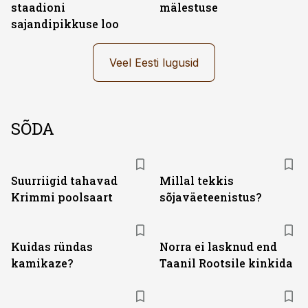
staadioni
mälestuse
sajandipikkuse loo
Veel Eesti lugusid
SÕDA
Suurriigid tahavad
Millal tekkis
Krimmi poolsaart
sõjaväeteenistus?
Kuidas ründas
Norra ei lasknud end
kamikaze?
Taanil Rootsile kinkida