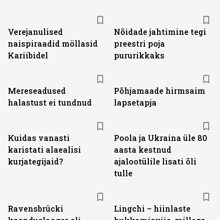
Verejanulised
Nõidade jahtimine tegi
naispiraadid möllasid
preestri poja
Kariibidel
pururikkaks
Mereseadused
Põhjamaade hirmsaim
halastust ei tundnud
lapsetapja
Kuidas vanasti
Poola ja Ukraina üle 80
karistati alaealisi
aasta kestnud
kurjategijaid?
ajalootülile lisati õli
tulle
Ravensbrücki
Lingchi – hiinlaste