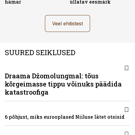
hämar
üllatav eesmärk
Veel ehitistest
SUURED SEIKLUSED
Draama Džomolungmal: tõus
kõrgeimasse tippu võinuks päädida
katastroofiga
6 põhjust, miks eurooplased Niiluse lätet otsisid