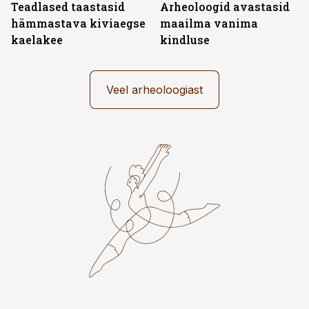
Teadlased taastasid
Arheoloogid avastasid
hämmastava kiviaegse
maailma vanima
kaelakee
kindluse
Veel arheoloogiast