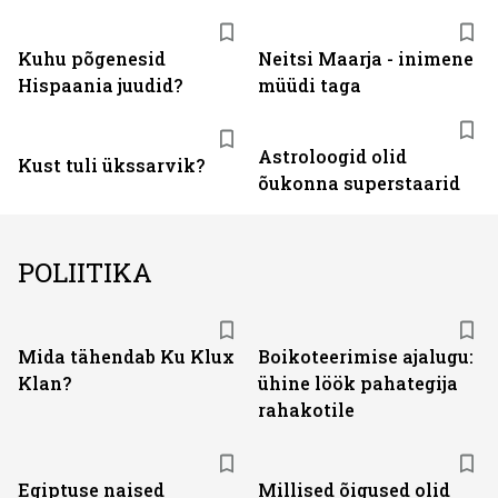
Kuhu põgenesid
Neitsi Maarja - inimene
Hispaania juudid?
müüdi taga
Astroloogid olid
Kust tuli ükssarvik?
õukonna superstaarid
POLIITIKA
Mida tähendab Ku Klux
Boikoteerimise ajalugu:
Klan?
ühine löök pahategija
rahakotile
Egiptuse naised
Millised õigused olid