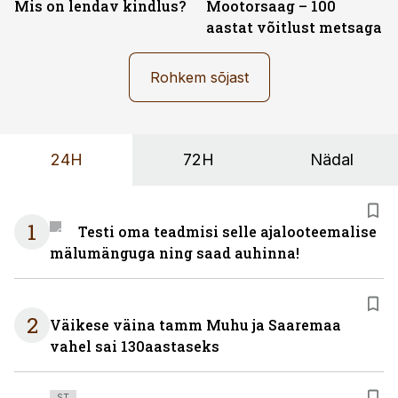
Mis on lendav kindlus?
Mootorsaag – 100
aastat võitlust metsaga
Rohkem sõjast
24H
72H
Nädal
1
Testi oma teadmisi selle ajalooteemalise
mälumänguga ning saad auhinna!
2
Väikese väina tamm Muhu ja Saaremaa
vahel sai 130aastaseks
ST