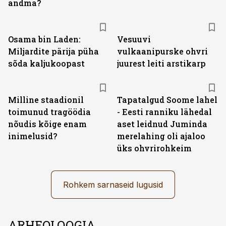
andma?
Osama bin Laden:
Vesuuvi
Miljardite pärija püha
vulkaanipurske ohvri
sõda kaljukoopast
juurest leiti arstikarp
Milline staadionil
Tapatalgud Soome lahel
toimunud tragöödia
- Eesti ranniku lähedal
nõudis kõige enam
aset leidnud Juminda
inimelusid?
merelahing oli ajaloo
üks ohvrirohkeim
Rohkem sarnaseid lugusid
ARHEOLOOGIA